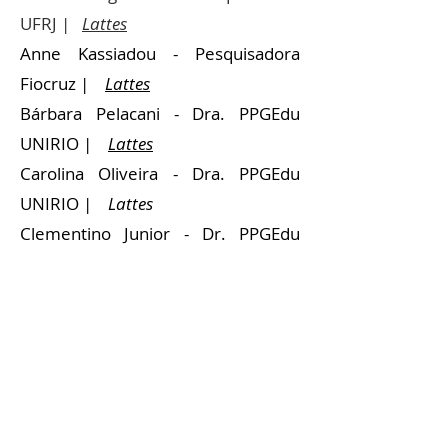
UFRJ |
Lattes
Anne Kassiadou - Pesquisadora
Fiocruz
|
Lattes
Bárbara Pelacani - Dra. PPGEdu
UNIRIO
|
Lattes
Carolina Oliveira - Dra. PPGEdu
UNIRIO
|
Lattes
Clementino Junior - Dr. PPGEdu
UNIRIO
|
Lattes
Marcelo Stortti - Dr. PPGEdu
UNIRIO
|
Lattes
Daniel Camargo - Dr. PPGEdu
UNIRIO
|
Lattes
Sônia Trezinha - MsC PPGEAS
UERJ
|
Lattes