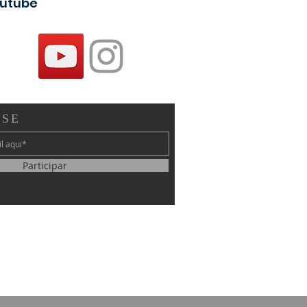
utube
-SE
Participar