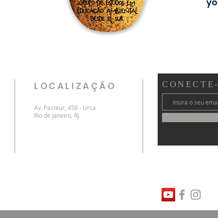
yo
CONECTE
LOCALIZAÇÃO
Av. Pasteur, 458 - Urca
Rio de Janeiro, RJ.