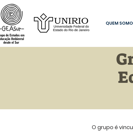
QUEM SOMO
G
E
O grupo é vinc