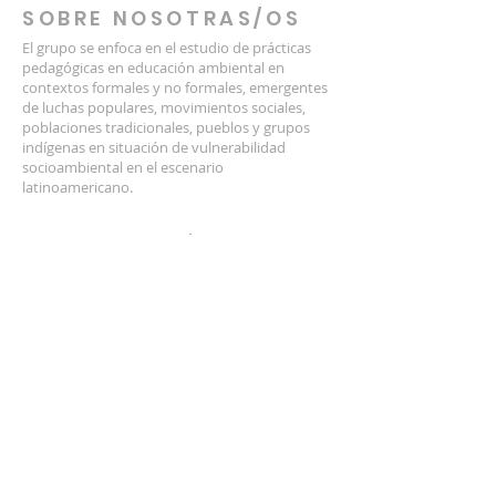
SOBRE NOSOTRAS/OS
El grupo se enfoca en el estudio de prácticas
pedagógicas en educación ambiental en
contextos formales y no formales, emergentes
de luchas populares, movimientos sociales,
poblaciones tradicionales, pueblos y grupos
indígenas en situación de vulnerabilidad
socioambiental en el escenario
latinoamericano.
LOCALIZACIÓN
Av. Pasteur, 458 - Urca
Río de Janeiro - RJ.
INICIAR SESIÓN
Participar